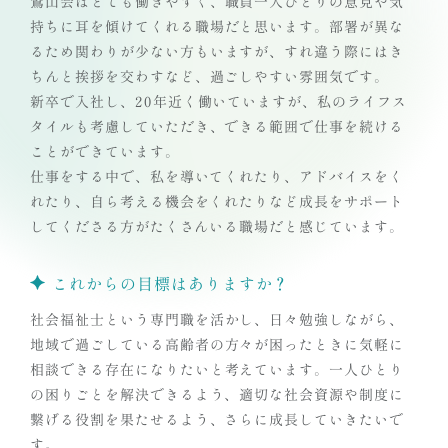
鷲山会はとても働きやすく、職員一人ひとりの意見や気
持ちに耳を傾けてくれる職場だと思います。部署が異な
るため関わりが少ない方もいますが、すれ違う際にはき
ちんと挨拶を交わすなど、過ごしやすい雰囲気です。
新卒で入社し、20年近く働いていますが、私のライフス
タイルも考慮していただき、できる範囲で仕事を続ける
ことができています。
仕事をする中で、私を導いてくれたり、アドバイスをく
れたり、自ら考える機会をくれたりなど成長をサポート
してくださる方がたくさんいる職場だと感じています。
これからの目標はありますか？
社会福祉士という専門職を活かし、日々勉強しながら、
地域で過ごしている高齢者の方々が困ったときに気軽に
相談できる存在になりたいと考えています。一人ひとり
の困りごとを解決できるよう、適切な社会資源や制度に
繋げる役割を果たせるよう、さらに成長していきたいで
す。