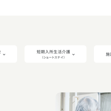
設
短期⼊所⽣活介護
施
（ショートステイ）