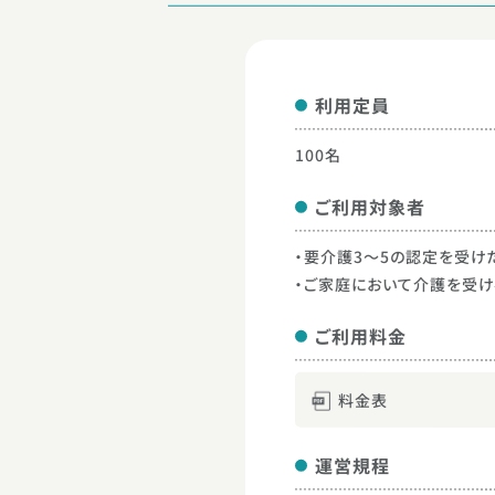
利⽤定員
100名
ご利⽤対象者
・要介護3～5の認定を受け
・ご家庭において介護を受
ご利⽤料⾦
料金表
運営規程