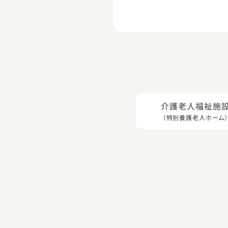
介護⽼⼈福祉施
（特別養護⽼⼈ホーム）