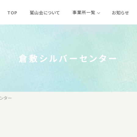
事業所一覧
TOP
鷲山会について
お知らせ
岡山
倉敷シルバーセンター
岡山シルバーセ
シルバー在宅介護支援センター
岡山シルバーデ
ンター
倉敷市児島中部高齢者支援センター
岡山シルバー在
通所リハビリテーション
ケアハウスゆう